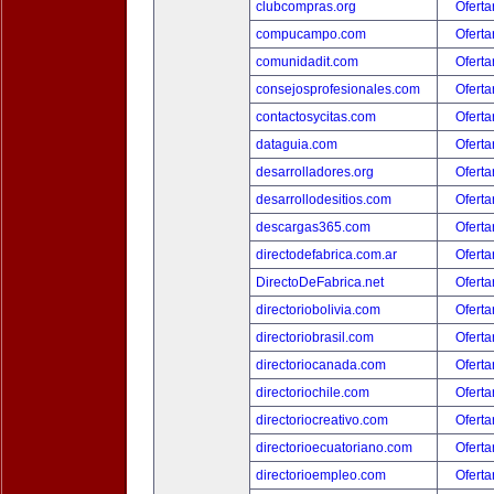
clubcompras.org
Oferta
compucampo.com
Oferta
comunidadit.com
Oferta
consejosprofesionales.com
Oferta
contactosycitas.com
Oferta
dataguia.com
Oferta
desarrolladores.org
Oferta
desarrollodesitios.com
Oferta
descargas365.com
Oferta
directodefabrica.com.ar
Oferta
DirectoDeFabrica.net
Oferta
directoriobolivia.com
Oferta
directoriobrasil.com
Oferta
directoriocanada.com
Oferta
directoriochile.com
Oferta
directoriocreativo.com
Oferta
directorioecuatoriano.com
Oferta
directorioempleo.com
Oferta