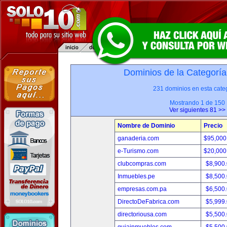
Dominios de la Categoría
231 dominios en esta categ
Mostrando 1 de 150
Ver siguientes 81 >>
Nombre de Dominio
Precio
ganaderia.com
$95,000
e-Turismo.com
$20,000
clubcompras.com
$8,900
Inmuebles.pe
$8,500
empresas.com.pa
$6,500
DirectoDeFabrica.com
$5,999
directoriousa.com
$5,500