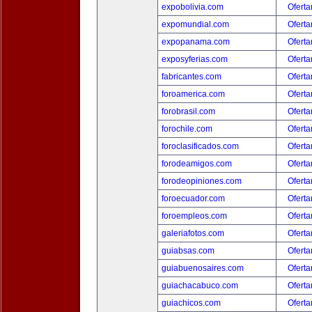
expobolivia.com
Oferta
expomundial.com
Oferta
expopanama.com
Oferta
exposyferias.com
Oferta
fabricantes.com
Oferta
foroamerica.com
Oferta
forobrasil.com
Oferta
forochile.com
Oferta
foroclasificados.com
Oferta
forodeamigos.com
Oferta
forodeopiniones.com
Oferta
foroecuador.com
Oferta
foroempleos.com
Oferta
galeriafotos.com
Oferta
guiabsas.com
Oferta
guiabuenosaires.com
Oferta
guiachacabuco.com
Oferta
guiachicos.com
Oferta