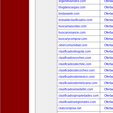
argentinaindex.com
Oferta
blogdescargas.com
Oferta
bodasweb.com
Oferta
bolsadeclasificados.com
Oferta
buscamascotas.com
Oferta
buscaromance.com
Oferta
buscarycomprar.com
Oferta
cibercomunidad.com
Oferta
clasificadosbogota.com
Oferta
clasificadoscoches.com
Oferta
clasificadosdechile.com
Oferta
clasificadosdecoches.com
Oferta
clasificadosdemexico.com
Oferta
clasificadosdominicana.com
Oferta
clasificadosmedellin.com
Oferta
clasificadospropiedades.com
Oferta
clasificadosregionales.com
Oferta
clubcompras.net
Oferta