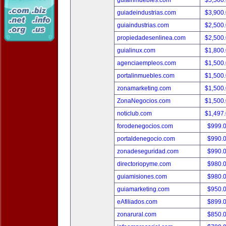
guiainmuebles.com
$5,500
guiadeindustrias.com
$3,900
guiaindustrias.com
$2,500
propiedadesenlinea.com
$2,500
guialinux.com
$1,800
agenciaempleos.com
$1,500
portalinmuebles.com
$1,500
zonamarketing.com
$1,500
ZonaNegocios.com
$1,500
noticlub.com
$1,497
forodenegocios.com
$999.
portaldenegocio.com
$990.
zonadeseguridad.com
$990.
directoriopyme.com
$980.
guiamisiones.com
$980.
guiamarketing.com
$950.
eAfiliados.com
$899.
zonarural.com
$850.