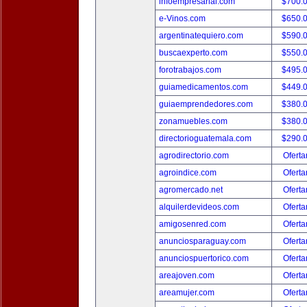
infoempresarial.com
$700.
e-Vinos.com
$650.
argentinatequiero.com
$590.
buscaexperto.com
$550.
forotrabajos.com
$495.
guiamedicamentos.com
$449.
guiaemprendedores.com
$380.
zonamuebles.com
$380.
directorioguatemala.com
$290.
agrodirectorio.com
Oferta
agroindice.com
Oferta
agromercado.net
Oferta
alquilerdevideos.com
Oferta
amigosenred.com
Oferta
anunciosparaguay.com
Oferta
anunciospuertorico.com
Oferta
areajoven.com
Oferta
areamujer.com
Oferta