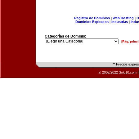
Registro de Dominios
|
Web Hosting
|
D
Dominios Expirados
|
Industrias
|
Indu
Categorías de Dominio:
[Pág. princi
** Precios expre
© 2002/2022 Solo10.com