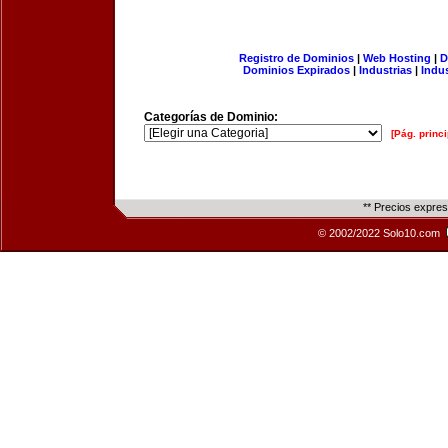
Registro de Dominios
|
Web Hosting
|
D
Dominios Expirados
|
Industrias
|
Indu
Categorías de Dominio:
[Pág. princi
** Precios expre
© 2002/2022 Solo10.com