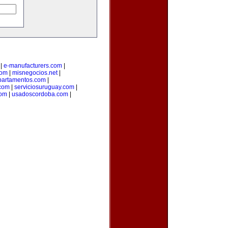
|
e-manufacturers.com
|
com
|
misnegocios.net
|
partamentos.com
|
com
|
serviciosuruguay.com
|
com
|
usadoscordoba.com
|