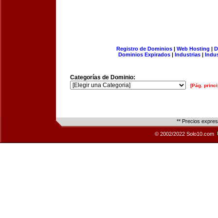
Registro de Dominios
|
Web Hosting
|
D
Dominios Expirados
|
Industrias
|
Indu
Categorías de Dominio:
[Pág. princi
** Precios expre
© 2002/2022 Solo10.com