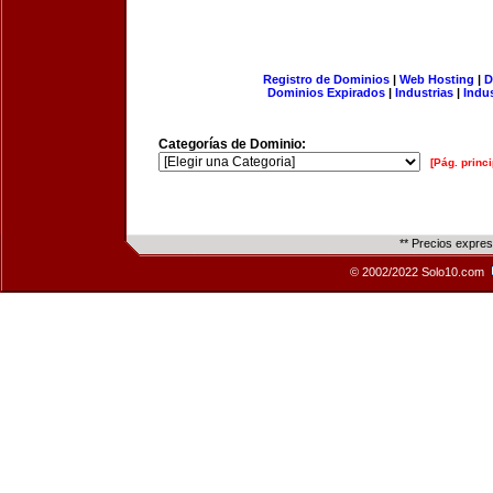
Registro de Dominios
|
Web Hosting
|
D
Dominios Expirados
|
Industrias
|
Indu
Categorías de Dominio:
[Pág. princi
** Precios expre
© 2002/2022 Solo10.com