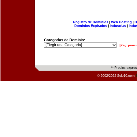
Registro de Dominios
|
Web Hosting
|
D
Dominios Expirados
|
Industrias
|
Indu
Categorías de Dominio:
[Pág. princi
** Precios expre
© 2002/2022 Solo10.com