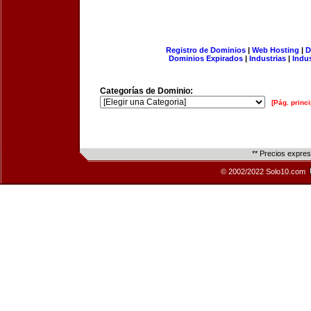
Registro de Dominios
|
Web Hosting
|
D
Dominios Expirados
|
Industrias
|
Indu
Categorías de Dominio:
[Pág. princi
** Precios expre
© 2002/2022 Solo10.com