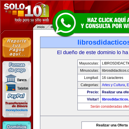
librosdidactic
El dueño de este dominio lo ha
Mayusculas:
LIBROSDIDACT
Minusculas:
librosdidacticos
Longitud:
16 caracteres
Categorias:
Artes y Cultura
,
E
Precio:
Realizar una ofe
Visitar!
librosdidactico
Serán consideradas ofer
Realizar una Oferta