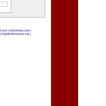
d.com
|
webventas.com
|
|
registrodemarcas.org
|