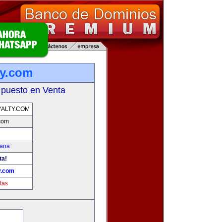
ty.com
 puesto en Venta
ALTY.COM
.com
mana
ta!
y.com
tas