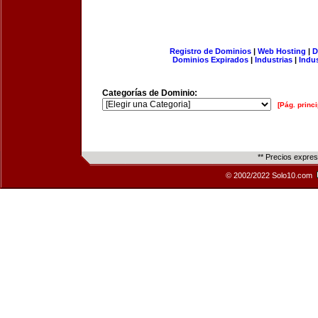
Registro de Dominios
|
Web Hosting
|
D
Dominios Expirados
|
Industrias
|
Indu
Categorías de Dominio:
[Pág. princi
** Precios expre
© 2002/2022 Solo10.com