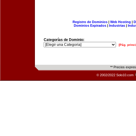
Registro de Dominios
|
Web Hosting
|
D
Dominios Expirados
|
Industrias
|
Indu
Categorías de Dominio:
[Pág. princi
** Precios expre
© 2002/2022 Solo10.com