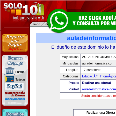
auladeinformati
El dueño de este dominio lo ha
Mayusculas:
AULADEINFORMATICA
Minusculas:
auladeinformatica.com
Longitud:
17 caracteres
Categorias:
EducaciÃ³n
,
InformÃ¡ti
Precio:
Realizar una oferta!
Visitar!
auladeinformatica.com
Serán consideradas ofer
Realizar una Oferta