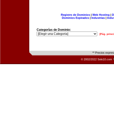
Registro de Dominios
|
Web Hosting
|
D
Dominios Expirados
|
Industrias
|
Indu
Categorías de Dominio:
[Pág. princi
** Precios expre
© 2002/2022 Solo10.com