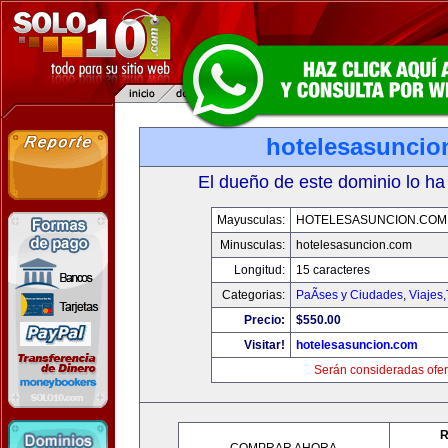
hotelesasuncio
El dueño de este dominio lo ha
Mayusculas:
HOTELESASUNCION.COM
Minusculas:
hotelesasuncion.com
Longitud:
15 caracteres
Categorias:
PaÃ­ses y Ciudades
,
Viajes
Precio:
$550.00
Visitar!
hotelesasuncion.com
Serán consideradas ofer
R