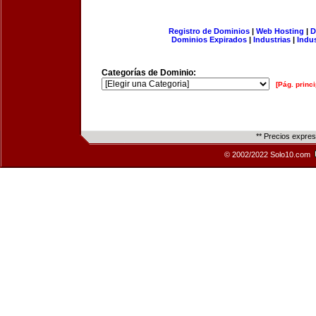
Registro de Dominios
|
Web Hosting
|
D
Dominios Expirados
|
Industrias
|
Indu
Categorías de Dominio:
[Pág. princi
** Precios expre
© 2002/2022 Solo10.com