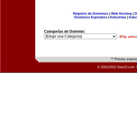
Registro de Dominios
|
Web Hosting
|
D
Dominios Expirados
|
Industrias
|
Indu
Categorías de Dominio:
[Pág. princi
** Precios expre
© 2002/2022 Solo10.com