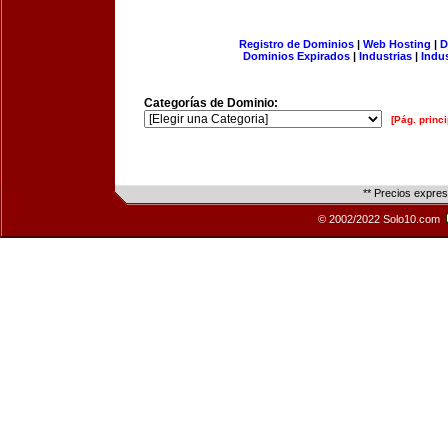
Registro de Dominios
|
Web Hosting
|
D
Dominios Expirados
|
Industrias
|
Indu
Categorías de Dominio:
[Pág. princi
** Precios expre
© 2002/2022 Solo10.com