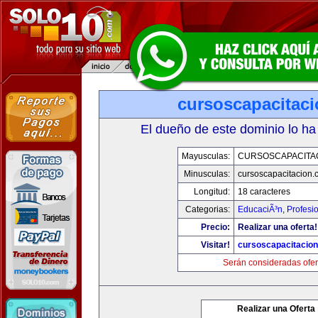
cursoscapacitac
El dueño de este dominio lo ha
Mayusculas:
CURSOSCAPACITA
Minusculas:
cursoscapacitacion.
Longitud:
18 caracteres
Categorias:
EducaciÃ³n
,
Profesi
Precio:
Realizar una oferta!
Visitar!
cursoscapacitacio
Serán consideradas ofer
Realizar una Oferta