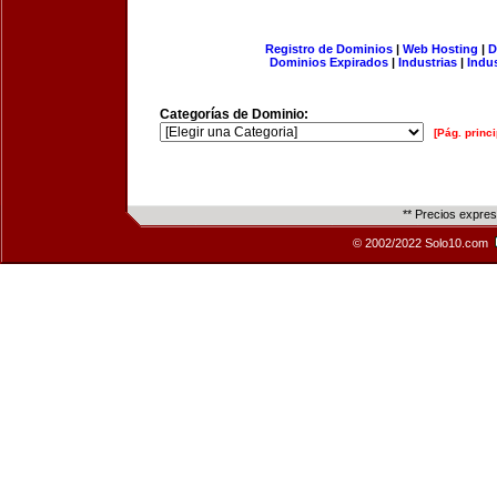
Registro de Dominios
|
Web Hosting
|
D
Dominios Expirados
|
Industrias
|
Indu
Categorías de Dominio:
[Pág. princi
** Precios expre
© 2002/2022 Solo10.com